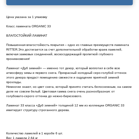
Цена указана за 1 упаковку
Класс ламината ORGANIC 33
ВЛАГОСТОЙКИЙ ЛАМИНАТ
Повышенная влагостойкость покрытия – одно из главных преимуществ ламината
RITTER.Это достигается за счет дополнительной обработки краев ламелей,
включая замковых соединений, воскосодержащей пропиткой глубокого
проникновения!
Ламинат «Дуб зимний» — именно тот декор, который воплотил в себе всю
атмосферу зимы и первого снега. Прекрасный холодный серо-голубой оттенок
этого декора придаст помещению свежести и ощущение приятной зимней
прохлады.
Немногие знают, но цвет снега, который принято считать белоснежным, на самом
деле не совсем белый. Цветовая гамма снега очень разнообразная: от
голубовато-серого оттенка до нежно-бирюзового.
Ламинат 33 класса «Дуб зимний» толщиной 12 мм из коллекции ORGANIC 33
имитирует структуру строганного дерева.
Количество ламелей в 1 коробе 6 шт.
Вес 1 ламели 2,64 кг