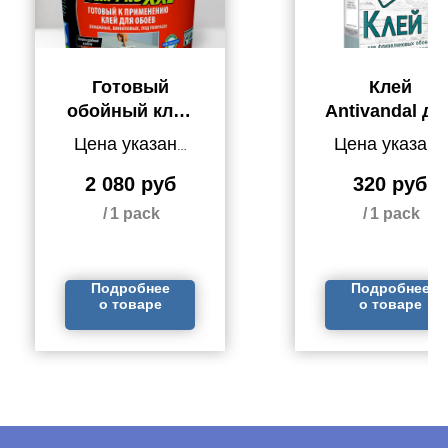
Готовый
Клей
обойный клей
Antivandal дл
Semin PRO
обоев New
Цена указана
Цена указана
XXL для
Company
за 1 упаковку
за 1 упаковку
бумажных,
2 080
руб
320
руб
виниловых и
/
1 pack
/
1 pack
обоев под
покраску
Подробнее
Подробнее
о товаре
о товаре