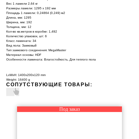
Вес 1 ламели 2,64 кг
Размеры ламели: 1295 х 192 мм
Площадь 1 ламели: 0,24864 (0,249) м2
Длина, мм: 1295
Ширина, мм: 192
Толщина, мм: 12
Кол-во кв.метров в коробке: 1,492
Количество упаковок, шт: 6
Класс ламината: 34
Вид пола: Замковый
Тип замкового соединения: MegaMaster
Материал основы: HDF
Особенности ламината: Влагостойкость, Для теплого пола
LxWxH: 1400x200x120 mm
Weight: 16400 g
СОПУТСТВУЮЩИЕ ТОВАРЫ:
Под заказ