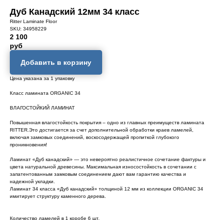
Дуб Канадский 12мм 34 класс
Ritter Laminate Floor
SKU:
34958229
2 100
руб
Добавить в корзину
Цена указана за 1 упаковку
Класс ламината ORGANIC 34
ВЛАГОСТОЙКИЙ ЛАМИНАТ
Повышенная влагостойкость покрытия – одно из главных преимуществ ламината
RITTER.Это достигается за счет дополнительной обработки краев ламелей,
включая замковых соединений, воскосодержащей пропиткой глубокого
проникновения!
Ламинат «Дуб канадский» — это невероятно реалистичное сочетание фактуры и
цвета натуральной древесины. Максимальная износостойкость в сочетании с
запатентованным замковым соединением дают вам гарантию качества и
надежной укладки.
Ламинат 34 класса «Дуб канадский» толщиной 12 мм из коллекции ORGANIC 34
имитирует структуру каменного дерева.
Количество ламелей в 1 коробе 6 шт.