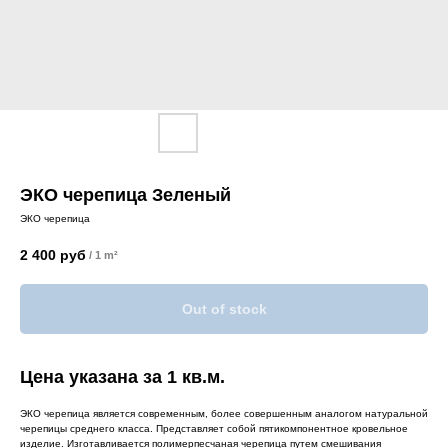
ЭКО черепица Зеленый
ЭКО черепица
2 400
руб
/
1 m²
Out of stock
Цена указана за 1 кв.м.
ЭКО черепица является современным, более совершенным аналогом натуральной
черепицы среднего класса. Представляет собой пятикомпонентное кровельное
изделие. Изготавливается полимерпесчаная черепица путем смешивания