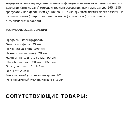
кварцевого песка определённой мелкой фракции и линейных полимеров высокого
давления (агломерата) методом термопрессования, при температуре 160 - 180
градусов С, под давлением до 100 тонн. Также при этом применяются различные
окрашивающие (неорганические пигменты) и целевые (антипирены и
антиоксиданты) добавки.
Технические характеристики:
Профиль:: Франкфуртский
Высота профиля:: 25 мм
Полезная ширина:: 290 мм
Нахлест (по ширине):: 20 мм
Нахлест (по длине):: 60 мм. -90 мм
Шаг обрешетки:: 320 мм. – 350 мм
Расход на м.кв.:: 9 – 9,5 шт
Вес, шт.:: 2,25 кг
Минимальный угол наклона кровл: 18°
Рекомендуемый угол наклона кро: ≥ 35°
СОПУТСТВУЮЩИЕ ТОВАРЫ: